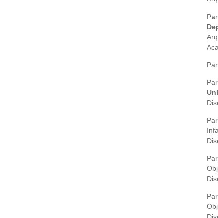
Par
Dep
Arq
Aca
Par
Par
Uni
Dis
Par
Inf
Dis
Par
Obj
Dis
Par
Obj
Dis