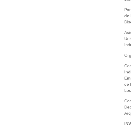
Par
de 
Dis
Asi
Uni
Ind
Org
Com
Ind
Em
de 
Los
Com
Dep
Arq
IN