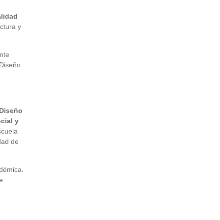
alidad
ctura y
nte
 Diseño
“Diseño
cial y
scuela
dad de
adémica.
e