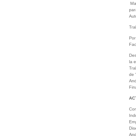
Mac
par
Aut
Tra
Por
Fac
Des
la 
Tra
de 
And
Fin
AC
Com
Ind
Emp
Dis
And