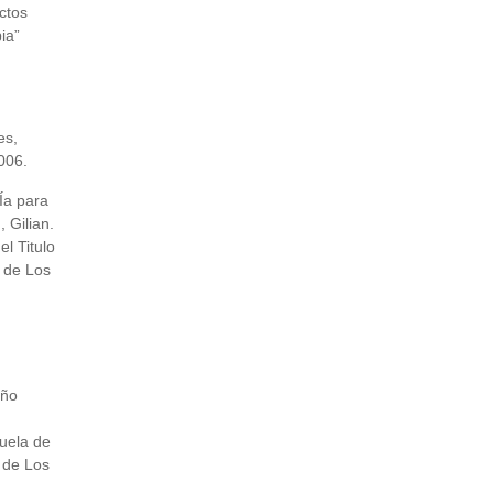
ctos
ia”
es,
006.
Ía para
 Gilian.
l Titulo
 de Los
eño
uela de
 de Los