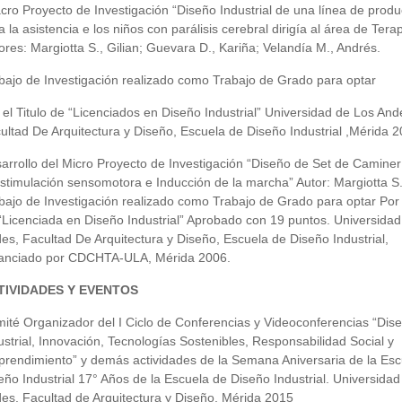
ro Proyecto de Investigación “Diseño Industrial de una línea de produ
a la asistencia e los niños con parálisis cerebral dirigía al área de Terap
ores: Margiotta S., Gilian; Guevara D., Kariña; Velandía M., Andrés.
bajo de Investigación realizado como Trabajo de Grado para optar
 el Titulo de “Licenciados en Diseño Industrial” Universidad de Los And
ultad De Arquitectura y Diseño, Escuela de Diseño Industrial ,Mérida 2
arrollo del Micro Proyecto de Investigación “Diseño de Set de Caminer
estimulación sensomotora e Inducción de la marcha” Autor: Margiotta S.,
bajo de Investigación realizado como Trabajo de Grado para optar Por e
“Licenciada en Diseño Industrial” Aprobado con 19 puntos. Universidad
es, Facultad De Arquitectura y Diseño, Escuela de Diseño Industrial,
anciado por CDCHTA-ULA, Mérida 2006.
TIVIDADES Y EVENTOS
ité Organizador del I Ciclo de Conferencias y Videoconferencias “Dis
ustrial, Innovación, Tecnologías Sostenibles, Responsabilidad Social y
rendimiento” y demás actividades de la Semana Aniversaria de la Esc
eño Industrial 17° Años de la Escuela de Diseño Industrial. Universidad
es. Facultad de Arquitectura y Diseño. Mérida 2015