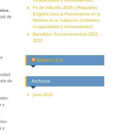
Incapacitados y sobrevivientes)
Fe de Vida Año 2025 y Requisitos
mica.
Exigidos para la Permanencia en la
tad de
Nómina de la Institución (Jubilados,
Incapacitados y sobrevivientes)
Beneficios Socioeconómicos 2022 –
2023
de
Medios ULA
uridad
uela de
Archivos
junio 2016
itor.
a y
tor.
a y