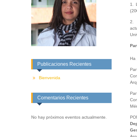
1. 
(20
2. 
ac
Uni
Par
Ha 
Publicaciones Recientes
Par
Com
Bienvenida
Arq
Par
Comentarios Recientes
Com
Mér
No hay próximos eventos actualmente.
PO
Dep
Ges
Arq