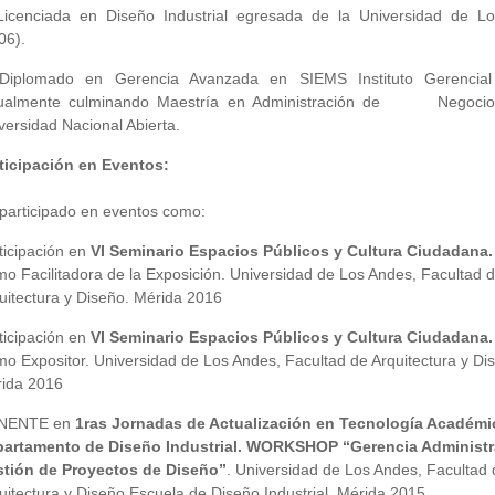
Licenciada en Diseño Industrial egresada de la Universidad de L
06).
Diplomado en Gerencia Avanzada en SIEMS Instituto Gerencial
tualmente culminando Maestría en Administración de Negocio
versidad Nacional Abierta.
ticipación en Eventos:
participado en eventos como:
ticipación en
VI Seminario Espacios Públicos y Cultura Ciudadana.
o Facilitadora de la Exposición. Universidad de Los Andes, Facultad 
uitectura y Diseño. Mérida 2016
ticipación en
VI Seminario Espacios Públicos y Cultura Ciudadana.
o Expositor. Universidad de Los Andes, Facultad de Arquitectura y Di
ida 2016
NENTE en
1ras Jornadas de Actualización en Tecnología Académi
artamento de Diseño Industrial. WORKSHOP “Gerencia Administra
tión de Proyectos de Diseño”
. Universidad de Los Andes, Facultad 
uitectura y Diseño Escuela de Diseño Industrial. Mérida 2015