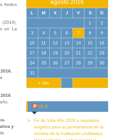
agosto 2026
os Andes
L
M
X
J
V
S
D
 (2014),
1
2
s en La
3
4
5
6
7
8
9
10
11
12
13
14
15
16
17
18
19
20
21
22
23
24
25
26
27
28
29
30
 2016.
31
de
« Jun
 2016
.
seño.
ULA
ca.
Fe de Vida Año 2026 y requisitos
tiva y
exigidos para la permanencia en la
de
nómina de la Institución (Jubilados,