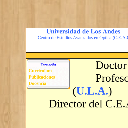
Universidad de Los Andes
Centro de Estudios Avanzados en Óptica (C.E.A.
Doctor en
Formación
Currículum
Profesor A
Publicaciones
Docencia
(
U.L.A.
)
Director del C.E.A