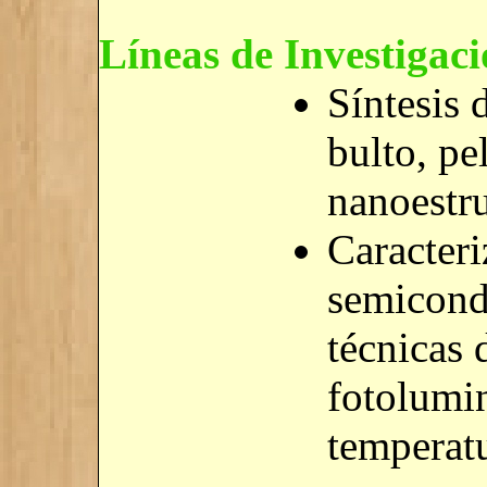
Líneas de Investigaci
Síntesis 
bulto, pe
nanoestr
Caracteri
semicond
técnicas 
fotolumin
temperatu