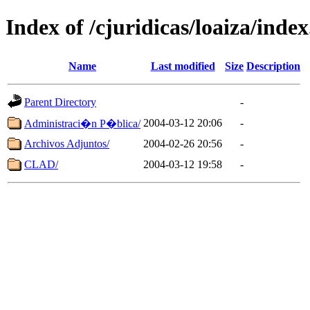
Index of /cjuridicas/loaiza/inde
Name
Last modified
Size
Description
Parent Directory
-
2004-03-12 20:06
-
Administraci�n P�blica/
Archivos Adjuntos/
2004-02-26 20:56
-
CLAD/
2004-03-12 19:58
-