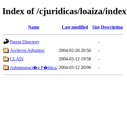
Index of /cjuridicas/loaiza/inde
Name
Last modified
Size
Description
Parent Directory
-
Archivos Adjuntos/
2004-02-26 20:56
-
CLAD/
2004-03-12 19:58
-
2004-03-12 20:06
-
Administraci�n P�blica/