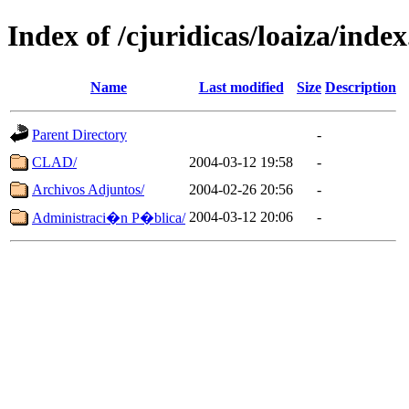
Index of /cjuridicas/loaiza/inde
Name
Last modified
Size
Description
Parent Directory
-
CLAD/
2004-03-12 19:58
-
Archivos Adjuntos/
2004-02-26 20:56
-
2004-03-12 20:06
-
Administraci�n P�blica/