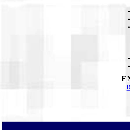
EX
R
i