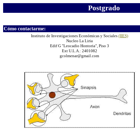
Postgrado
Cómo contactarme:
Instituto de Investigaciones Económicas y Sociales
(IIES)
Nucleo La Liria
Edif G "Leocadio Hontoria", Piso 3
Ext U.L.A.: 2401082
gcolmenar@gmail.com