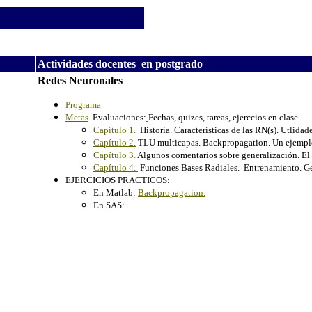
Actividades docentes en postgrado
Redes Neuronales
Programa
Metas
. Evaluaciones:
Fechas, quizes, tareas, ejerccios en clase.
Capítulo 1.
Historia. Características de las RN(s). Utlidad
Capítulo 2.
TLU multicapas. Backpropagation. Un ejempl
Capítulo 3.
Algunos comentarios sobre generalización. El
Capítulo 4.
Funciones Bases Radiales. Entrenamiento. Gen
EJERCICIOS PRACTICOS:
En Matlab:
Backpropagation.
En SAS: