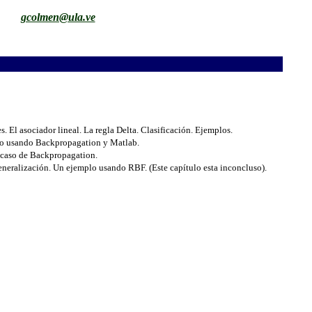
gcolmen@ula.ve
es. El asociador lineal. La regla Delta. Clasificación. Ejemplos.
o usando Backpropagation y Matlab.
 caso de Backpropagation.
eralización. Un ejemplo usando RBF. (Este capítulo esta inconcluso).