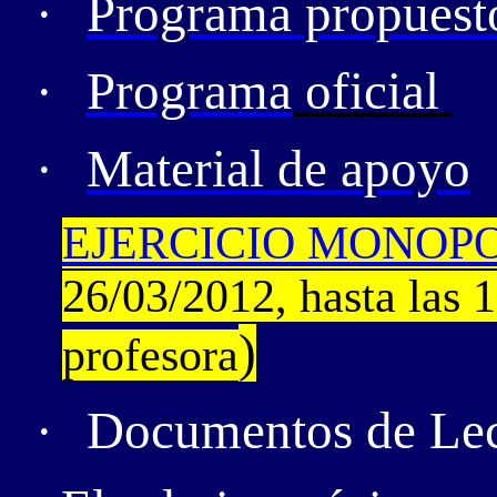
·
Programa propuest
·
Programa
oficial
·
Material de apoyo
EJERCICIO MONOP
26/03/2012, hasta las 
)
profesora
·
Documentos de Lec