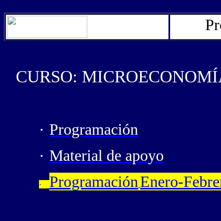
Pr
CURSO: MICROECONOMÍA
·
Programación
·
Material de apoyo
Programación
Enero-Febre
·