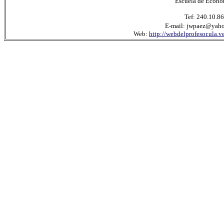
Escuela de Econo
Tef: 240.10.86
E-mail: jwpaez@yah
Web:
http://webdelprofesor.ula.