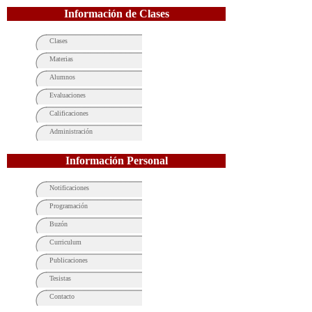
Información de Clases
Clases
Materias
Alumnos
Evaluaciones
Calificaciones
Administración
Información Personal
Notificaciones
Programación
Buzón
Curriculum
Publicaciones
Tesistas
Contacto