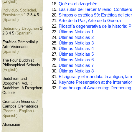
(English)
Qué es el dzogchén
Las rutas del Tercer Milenio: Confluen
Individuo, Sociedad,
Simposio estética 99: Estética del eter
Ecosistema
1
2
3
4
5
(Spanish)
Arte de la Paz, Arte de la Guerra
Filosofía degenerativa de la historia: 
Budismo y Dzogchen
1
Últimas Noticias 1
2
3
4
5
(Spanish)
Últimas Noticias 2
Estética Primordial y
Últimas Noticias 3
Arte Visionario
Últimas Noticias 4
(Spanish)
Últimas Noticias 5
Últimas Noticias 6
The Four Buddhist
Philosophical Schools
Últimas Noticias 7
(English)
Últimas Noticias 8
El zigurat y el mandala: la antigua, la
Buddhism and
Keynote Presentation at the Internatio
Dzogchen: Vol. I;
Psychology of Awakening: Deepening t
Buddhism: A Dzogchen
Outlook
Cremation Grounds /
Campos Crematorios
(Poems - English /
Spanish)
Alienación