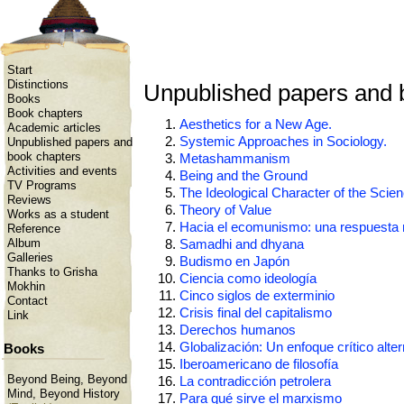
Start
Distinctions
Unpublished papers and 
Books
Book chapters
Aesthetics for a New Age.
Academic articles
Systemic Approaches in Sociology.
Unpublished papers and
book chapters
Metashammanism
Activities and events
Being and the Ground
TV Programs
The Ideological Character of the Scie
Reviews
Theory of Value
Works as a student
Hacia el ecomunismo: una respuesta 
Reference
Album
Samadhi and dhyana
Galleries
Budismo en Japón
Thanks to Grisha
Ciencia como ideología
Mokhin
Cinco siglos de exterminio
Contact
Crisis final del capitalismo
Link
Derechos humanos
Globalización: Un enfoque crítico alter
Books
Iberoamericano de filosofía
Beyond Being, Beyond
La contradicción petrolera
Mind, Beyond History
Para qué sirve el marxismo