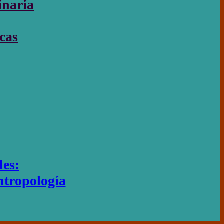
inaria
icas
les:
Antropología