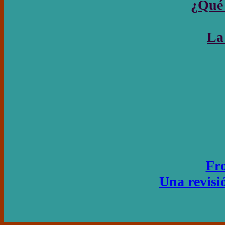
¿Qué 
La 
Fro
Una revisió