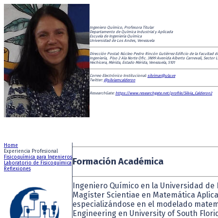
Ingeniero Químico, Profesora Titular
Departamento de Química Industrial y Aplicada
Escuela de Ingeniería Química
Universidad de Los Andes, Venezuela
Dirección Postal: Núcleo Pedro Rincón Gutiérrez Edificio de la Facultad d
Ingeniería, Piso 2 Ala Norte Ofic. 3N99 Avenida Alberto Carnevali, Sector L
Hechicera, Mérida, Estado Mérida, Venezuela, 5101
Correo Electrónico Institucional:
silvimar@ula.ve
Twitter:
@silviamcalderon
ResearchGate:
https://www.researchgate.net/profile/Silvia_Calderon2
Home
Experiencia Profesional
Fisicoquímica para Ingenieros
Formación Académica
Laboratorio de Fisicoquímica
Reflexiones
Ingeniero Químico en la Universidad de 
Magíster Scientiae en Matemática Aplicad
especializándose en el modelado matemá
Engineering en University of South Flori