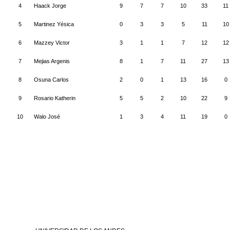
4
Haack Jorge
9
7
7
10
33
11
5
Martinez Yésica
0
3
3
5
11
10
6
Mazzey Victor
3
1
1
7
12
12
7
Mejias Argenis
8
1
7
11
27
13
8
Osuna Carlos
2
0
1
13
16
0
9
Rosario Katherin
5
5
2
10
22
9
10
Walo José
1
3
4
11
19
0