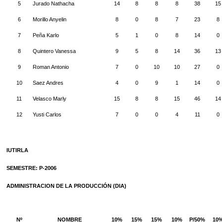
5
Jurado Nathacha
14
8
8
8
38
15
6
Morillo Anyelin
8
0
8
7
23
8
7
Peña Karlo
5
1
0
8
14
0
8
Quintero Vanessa
9
5
8
14
36
13
9
Roman Antonio
7
0
10
10
27
0
10
Saez Andres
4
0
9
1
14
0
11
Velasco Marly
15
8
8
15
46
14
12
Yusti Carlos
7
0
0
4
11
0
IUTIRLA
SEMESTRE: P-2006
ADMINISTRACION DE LA PRODUCCIÓN (DIA)
Nº
NOMBRE
10%
15%
15%
10%
P/50%
10