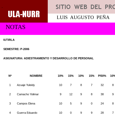
LUIS
AUGUSTO
PEÑA
NOTAS
IUTIRLA
SEMESTRE: P-2006
ASIGNATURA: ADIESTRAMIENTO Y DESARROLLO DE PERSONAL
Nº
NOMBRE
10%
15%
10%
15%
P/50%
10
1
Azuaje Yuleidy
10
7
8
7
32
8
2
Camacho Yolimar
9
12
9
8
38
9
3
Campos Elena
10
5
9
0
24
8
4
Guerra Eduardo
10
0
9
9
28
7