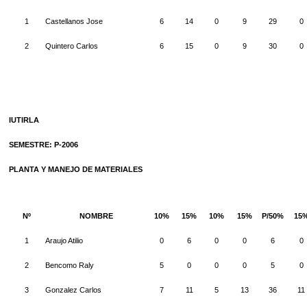
1
Castellanos Jose
6
14
0
9
29
0
2
Quintero Carlos
6
15
0
9
30
0
IUTIRLA
SEMESTRE: P-2006
PLANTA Y MANEJO DE MATERIALES
Nº
NOMBRE
10%
15%
10%
15%
P/50%
15
1
Araujo Atilio
0
6
0
0
6
0
2
Bencomo Raly
5
0
0
0
5
0
3
Gonzalez Carlos
7
11
5
13
36
11