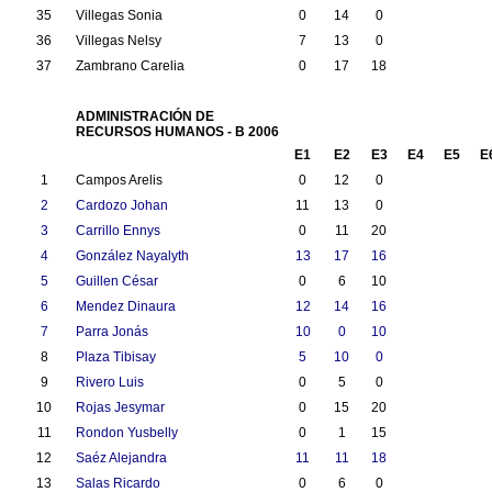
35
Villegas Sonia
0
14
0
36
Villegas Nelsy
7
13
0
37
Zambrano Carelia
0
17
18
ADMINISTRACIÓN DE
RECURSOS HUMANOS - B 2006
E1
E2
E3
E4
E5
E
1
Campos Arelis
0
12
0
2
Cardozo Johan
11
13
0
3
Carrillo Ennys
0
11
20
4
González Nayalyth
13
17
16
5
Guillen César
0
6
10
6
Mendez Dinaura
12
14
16
7
Parra Jonás
10
0
10
8
Plaza Tibisay
5
10
0
9
Rivero Luis
0
5
0
10
Rojas Jesymar
0
15
20
11
Rondon Yusbelly
0
1
15
12
Saéz Alejandra
11
11
18
13
Salas Ricardo
0
6
0