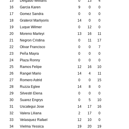
15
Delgado Willians
0
13
4
16
Garcia Karen
9
0
0
17
Gomez Sandra
0
0
0
18
Graterol Marliyoris
14
0
0
19
Luque Wilmer
0
12
0
20
Moreno Marleyi
13
16
11
21
Negron Cristina
0
11
17
22
Olivar Francisco
0
0
7
23
Peña Mayra
0
0
0
24
Plaza Ronny
0
0
0
25
Ramos Felipe
12
16
10
26
Rangel Mario
14
4
11
27
Romero Astrid
0
0
15
28
Ruzza Eglee
14
8
0
29
Silvestri Elena
0
0
0
30
Suarez Engrys
0
5
10
31
Uscategui Jose
14
17
16
32
Valera Liliana
2
17
0
33
Velasquez Rafael
12
10
0
34
Vielma Yessica
19
20
19