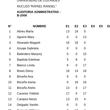
UNIVERSIDAD DE LOS ANDES
NUCLEO "RAFAEL RANGEL"
AUDITORIA ADMINISTRATIVA -
B-2006
N°
NOMBRE
E1
E2
E3
E4
E5
E
1
Abreu María
13
18
0
2
Aguirre Mary
0
0
13
3
Alvarado Magyeli
16
18
0
4
Azuaje Gabriela
0
0
0
5
Ballestero Maryory
0
0
15
6
Baptista Edelmar
5
8
0
7
Blanco Linda
6
0
17
8
Bravo Deivy
18
14
18
9
Briceño Ana
0
0
0
10
Briceño Irania
0
18
16
11
Briceño Arelis
13
0
17
12
Caceres Yiddish
17
0
17
13
Campos Nerys
13
15
4
14
Delgado Yanilin
0
0
0