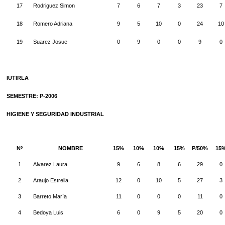
17
Rodriguez Simon
7
6
7
3
23
7
18
Romero Adriana
9
5
10
0
24
10
19
Suarez Josue
0
9
0
0
9
0
IUTIRLA
SEMESTRE: P-2006
HIGIENE Y SEGURIDAD INDUSTRIAL
Nº
NOMBRE
15%
10%
10%
15%
P/50%
15
1
Alvarez Laura
9
6
8
6
29
0
2
Araujo Estrella
12
0
10
5
27
3
3
Barreto María
11
0
0
0
11
0
4
Bedoya Luis
6
0
9
5
20
0