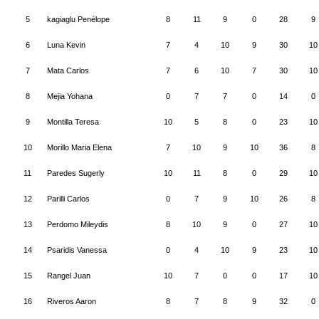
5
kagiaglu Penélope
8
11
9
0
28
9
6
Luna Kevin
7
4
10
9
30
10
7
Mata Carlos
7
6
10
7
30
10
8
Mejia Yohana
0
7
7
0
14
0
9
Montilla Teresa
10
5
8
0
23
10
10
Morillo Maria Elena
7
10
9
10
36
8
11
Paredes Sugerly
10
11
8
0
29
10
12
Parilli Carlos
0
7
9
10
26
8
13
Perdomo Mileydis
8
10
9
0
27
10
14
Psaridis Vanessa
0
4
10
9
23
10
15
Rangel Juan
10
7
0
0
17
10
16
Riveros Aaron
8
7
8
9
32
0