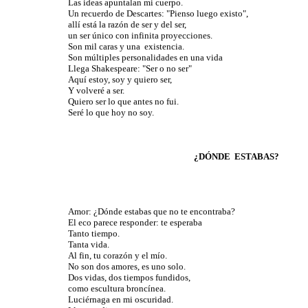
Las ideas apuntalan mi cuerpo.
Un recuerdo de Descartes: "Pienso luego existo",
allí está la razón de ser y del ser,
un ser único con infinita proyecciones.
Son mil caras y una
existencia.
Son múltiples personalidades en una vida
Llega Shakespeare: "Ser o no ser"
Aquí estoy, soy y quiero ser,
Y volveré a ser.
Quiero ser lo que antes no fui.
Seré lo que hoy no soy.
¿DÓNDE
ESTABAS?
Amor: ¿Dónde estabas que no te encontraba?
El eco parece responder: te esperaba
Tanto tiempo.
Tanta vida.
Al fin, tu corazón y el mío.
No son dos amores, es uno solo.
Dos vidas, dos tiempos fundidos,
como escultura broncínea.
Luciérnaga en mi oscuridad.