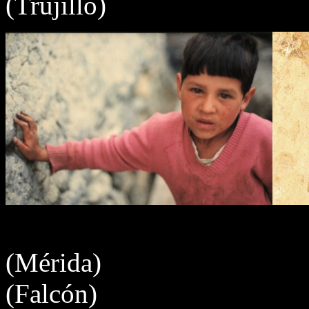
(Trujillo)
(Mér
(Falcón)