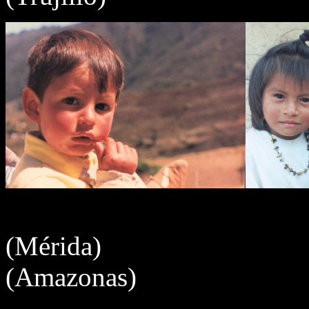
Cha
(Mér
(Amazonas)