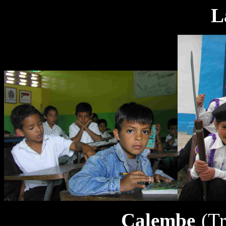
La Moc
Calembe
(T