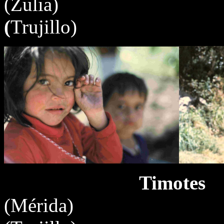
(Zul
(
Trujillo)
Timotes
(Méri