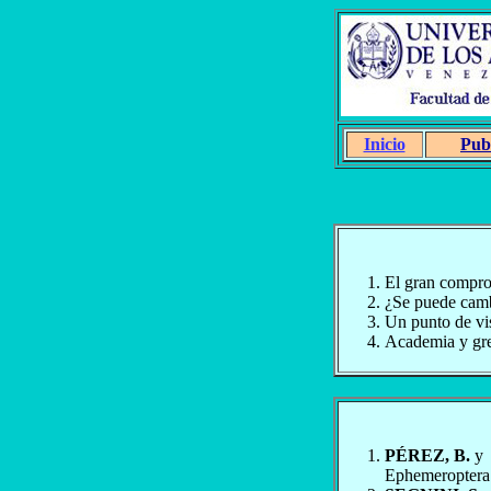
Inicio
Pub
El gran compro
¿Se puede camb
Un punto de vis
Academia y g
PÉREZ, B.
y
Ephemeroptera 