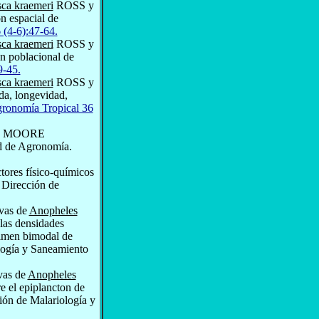
ca kraemeri
ROSS y
n espacial de
 (4-6):47-64.
ca kraemeri
ROSS y
ón poblacional de
9-45.
ca kraemeri
ROSS y
ida, longevidad,
ronomía Tropical 36
y MOORE
ad de Agronomía.
tores físico-químicos
 Dirección de
rvas de
Anopheles
as densida­des
gimen bimodal de
ología y Saneamiento
rvas de
Anopheles
el epi­plancton de
ción de Malariología y