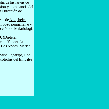
ía de las larvas de
ión y dominancia del
la Dirección de
rvas de
Anopheles
n pozo permanente y
ección de Malariologia
 (Diptera:
te de Venezuela.
e Los Andes. Mérida.
alse Lagartijo, Edo.
erótrofas del Embalse