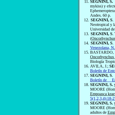
SEGNINI, S.
mykiss) y efect
Ephemeroptera.
Andes. 60 p.
SEGNINI, S
.
Neotropical y 
Universidad de
SEGNINI, S
.
(
Oncorhynchus
SEGNINI, S
.
Venezolana, N.
BASTARDO, H
Oncorhynchus 
Biología Tropi
AVILA, J.;
SE
Boletín de Ent
SEGNINI, S
.
Boletín de
E
SEGNINI, S.
MOORE (Homopte
Empoasca krae
5(1,2,3,4):18-2
SEGNINI, S.
MOORE (Homopte
adultos de
Empo