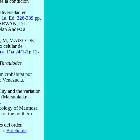
de la condición
iversidad en
.
1a. Ed. 326-339
pp.
ARWAN, D.L.;
lan Andes: a
, M; MAIZO DE
o celular de
a al Día 24(1-2): 12-
Thraulodes
microhábitat por
de Venezuela.
lity and the variation
(Marsupialia:
.
cology of Marmosa
 of the northern
s del orden
la.
Boletín de