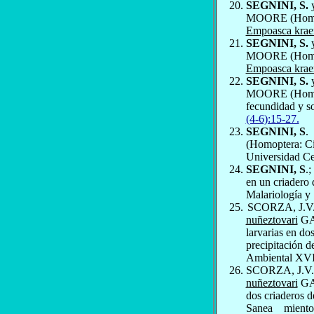
SEGNINI, S.
MOORE (Homopte
Empoasca krae
SEGNINI, S.
MOORE (Homopte
Empoasca krae
SEGNINI, S.
MOORE (Homopte
fecundidad y s
(4-6):15-27.
SEGNINI, S
.
(Homoptera: Ci
Universidad Ce
SEGNINI, S
.
en un criadero 
Malariología y
SCORZA, J.V.
nuñeztovari
GAB
larvarias en do
precipitación d
Ambiental XVII
SCORZA, J.V.
nuñeztovari
GAB
dos criaderos 
Sanea­
miento