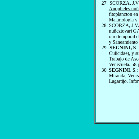
SCORZA, J.V.
Anopheles nuñe
fitoplancton en
Malariología y
SCORZA, J.V.
nuñeztovari
GAB
otro temporal d
y Sanea­miento
SEGNINI, S
.
Culicidae), y s
Trabajo de Asc
Venezuela. 58 
SEGNINI, S
.
Miranda, Venezu
Lagartijo. Info