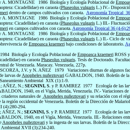
y A. MONTAGNE
1986
Biología y Ecología Poblacional de
Empoas
ra: Cicade­llidae) en caraota (
Phaseolus vulgaris
L.) IV.- Disposició
meri
dentro de campos cultivados con caraota.
Agronomía Tropical
36
y A. MONTAGNE
1986
Biología y Ecología Poblacional de
Empoas
ra: Cicade­llidae) en caraota (
Phaseolus vulgaris
L.) III.- Fluctuaci
meri
en campos cultivados con carao­ta.
Agronomía Tropical 36 (4-6):2
y A. MONTAGNE
1986
Biología y Ecología Poblacional de
Empoas
ra: Cicade­llidae) en caraota (
Phaseolus vulgaris
L.) II.- Ciclo de v
obrevivencia de
Empoasca kraemeri
bajo condiciones de laboratorio.
Ag
1984
Biología y Ecología Poblacional de
Empoasca kraemeri
ROSS 
cadellidae) en caraota
Phaseolus vulgaris
. Tesís de Doctorado. Facult
ntral de Venezuela. Maracay. Venezuela, 227p.
; SCORZA, J.V. y N. AÑEZ
1979
Variaciones diurnas de algunos fac
de larvas de
Anopheles nuñeztovari
GABALDON, 1940.
Boletín de la
 Saneamiento Ambiental
XIX (1):1-9.
; AÑEZ, N.;
SEGNINI, S
. y P. RAMIREZ
1977
Ecología de las la
ALDON, 1940, en el Vigía, Merida, Venezuela. IV.- Variaciones de l
s criaderos naturales de
Anopheles nuñeztova­ri
y su relación con el ré
e la región occidental de Venezuela. Boletín de la Dirección de Malari
 (4):280-294.
; AÑEZ, N.;
SEGNINI, S
. y P. RAMIREZ
1977
Ecología de las la
ALDON, 1940, en el Vigía, Merida, Venezuela. III.- Relaciones entre 
de
Anopheles nuñeztovari
y la ingesta de sus larvas. Boletín de la Direc
 Ambiental XVII (3):234-240.