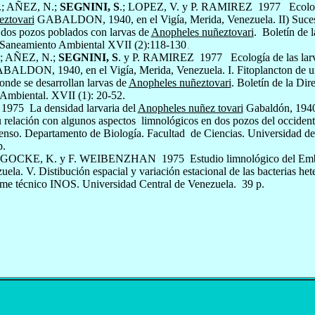
; AÑEZ, N.;
SEGNINI, S
.; LOPEZ, V. y P. RAMIREZ
1977
Ecolog
ztovari
GABALDON, 1940, en el Vigía, Merida, Venezuela. II) Suces
 dos pozos poblados con larvas de
Anopheles nuñeztovari
.
Boletín de 
 Sanea­miento Ambiental XVII (2):118-130
.
; AÑEZ, N.;
SEGNINI, S
. y P. RAMIREZ
1977
Ecología de las la
ALDON, 1940, en el Vigía, Merida, Venezuela. I. Fitoplancton de u
onde se desarrollan larvas de
Anophe­les nuñeztovari
. Boletín de la Dir
 Ambiental. XVII (1): 20-52.
1975
La densidad larvaria del
Anopheles nuñez tovari
Gabaldón, 1940,
u relación con algunos aspectos
limnológicos en dos pozos del occiden
enso. Depar­tamento de Biología. Facultad
de Ciencias. Universidad d
p.
; GOCKE, K. y F. WEIBENZHAN
1975
Estudio limnológico del Emb
ela. V. Distibución espacial y variación estacional de las bacterias het
rme técnico INOS. Univer­sidad Central de Venezuela.
39 p.