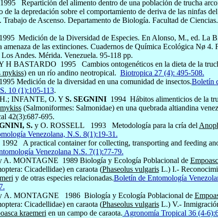
1995
Repartición del alimento dentro de una población de trucha arc
o de la depredación sobre el comportamiento de deriva de las ninfas de
 Trabajo de Ascenso. Departamento de Biología. Facultad de Ciencias
 1995
Medición de la Diversidad de Especies. En Alonso, M., ed. La B
la amenaza de las extinciones. Cuadernos de Química Ecológica Nø 4. F
 Los Andes. Mérida. Venezuela. 95-118 pp.
 Y H BASTARDO
1995
Cambios ontogenéticos en la dieta de la truch
 mykiss
) en un río andino neotropical.
Biotropica 27 (4): 495-508.
 1995 Medición de la diversidad en una comuni­dad de insectos.
Boletín
S. 10 (1):105-113
.
.; INFANTE, O. Y
S. SEGNINI
1994
Hábitos alimenticios de la tru
mykiss
(Salmo­niformes: Salmonidae) en una quebrada altiandina venez
cal 42(3):687-695.
GNINI, S.
y O. ROSSELL
1993
Metodología para la cría del
Anoph
omología Venezolana, N.S. 8(1):19-31.
1992
A practical container for collecting, transporting and feeding 
ntomología Venezolana N.S. 7(1):77-79.
y A. MONTAGNE
1989 Biología y Ecología Poblacional de
Empoasc
ra: Cicade­llidae) en caraota (
Phaseolus vulgaris
L.) I.- Reconocim
meri
y de otras especies relacionadas.
Boletín de Entomología Venezola
7.
y
A. MONTAGNE 1986
Biología y Ecología Poblacional de
Empoas
ra: Cicade­llidae) en caraota (
Phaseolus vulgaris
L.) V.- Inmigració
asca kraemeri
en un campo de caraota.
Agronomía Tropical 36 (4-6):