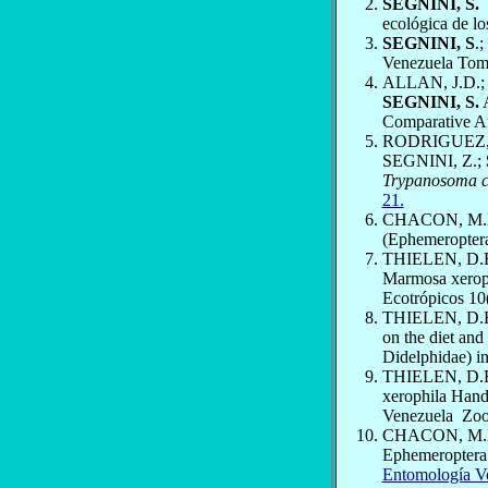
SEGNINI, S.
ecológica de lo
SEGNINI, S
.
Venezuela Tomo
ALLAN, J.D.;
SEGNINI, S.
Comparative A
RODRIGUEZ, 
SEGNINI, Z.;
Trypanosoma c
21.
CHACON, M.
(Ephemeroptera
THIELEN, D.
Marmosa xeroph
Ecotrópicos 10(
THIELEN, D.
on the diet an
Didelphidae) i
THIELEN, D.
xerophila Hand
Venezuela
Zoo
CHACON, M
Ephemeroptera 
Entomología Ve