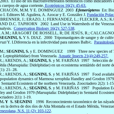
2003.
El uso de los macroinvertebrados bentónicos como indicadores 
s cuerpos de agua corriente.
Ecotrópicos 16(2): 45-63.
; CHACÓN, M.M. Y E. DOMINGUEZ 2003
Efemerópteros
En: Biod
 I. Editores M. Aguilera, A. Azocar y E. González J.
Fundación Polar
 BRENNER, J.; ERAZO, J.; FERNANDEZ, L.; FLECKER, A.S.; K
AND D.C. TAPHORN
2002
Land Use in Watersheds of the Venezue
nalysis.
Conservation Biology 16(2): 527-538
.
A.M.; ARAGORT DE ROSSELL, R; DE JESÚS, R.; CALCAGNO
SEGNINI, S.
Y S. DIAZ.
2000
Tripomastigotes de sangre y de cultiv
ruzi
Y. I.Diferencia en la infectividad para ratones Balb/c.
Parasitologí
M.;
SEGNINI, S.
y E. DOMINGUEZ
1999
Three new species of
: Leptophlebiidae) from Venezuela.
Aquatic Insects 21(4):249-257.
R.; ARENDS, A.;
SEGNINI, S
. y M. FARIÑAS
1997
Selección de 
ila (Marsupialia: Didelphidae) en un ecosistema semiárido del norte 
1): 21- 28.
R.; ARENDS, A.;
SEGNINI, S
. y M. FARIÑAS
1997
Food availabi
d population dynamics of Marmosa xerophila Handley and Grodon 1979 
n Semiarid Ecosistem of the northern Venezuela.
Zoocriadero 2(2): 1-15
R.; ARENDS, A.;
SEGNINI, S
. y M. FARIÑAS
1997
Population E
ley and Grodon 1979 (Marsupialia: Didelphidae) in Semiarid Ecosistem
criadero 2(1): 1-19.
.M
. Y
S. SEGNINI
1996
Reconocimiento taxonómico de las náyade
en la deriva de dos ríos de Alta Montaña en el Estado Mérida, Venezue
nezolana, N.S. 11 (2): 103-122
.