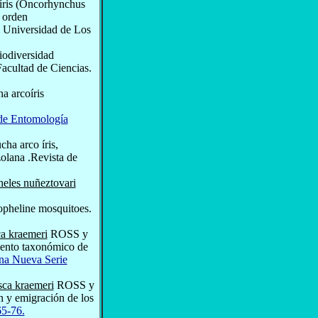
oíris (Oncorhynchus
l orden
. Universidad de Los
iodiversidad
acultad de Ciencias.
a arcoíris
 de Entomología
cha arco íris,
olana .Revista de
eles nuñeztovari
anopheline mosquitoes.
a kraemeri
ROSS y
iento taxonómico de
na Nueva Serie
ca kraemeri
ROSS y
n y emigración de los
65-76.