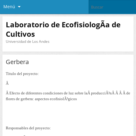
Menú
Laboratorio de EcofisiologÃ­a de
Cultivos
Universidad de Los Andes
Gerbera
Titulo del proyecto:
Â
Â Efecto de diferentes condiciones de luz sobre laÂ producciÃ³nÂ Â Â Â de
flores de gerbera: aspectos ecofisiolÃ³gicos
Responsables del proyecto: