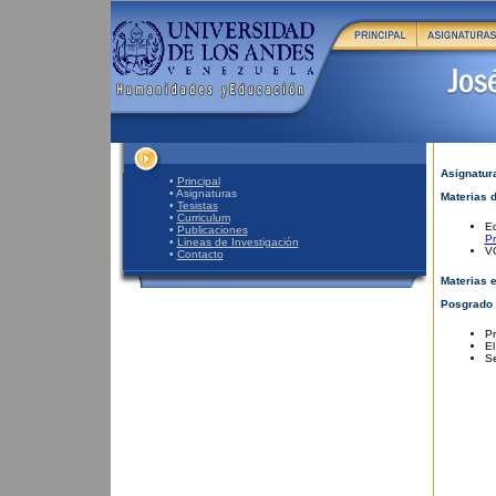
Asignatur
•
Principal
• Asignaturas
Materias 
•
Tesistas
•
Curriculum
Ed
•
Publicaciones
P
•
Lineas de Investigación
V
•
Contacto
Materias 
Posgrado 
Pr
El
Se