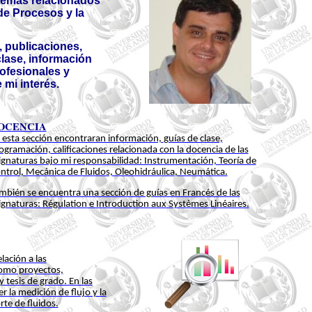
temas relacionados
de Procesos y la
, publicaciones,
clase, información
ofesionales y
mi interés.
OCENCIA
 esta sección encontraran información,
guías de clase,
ogramación, calificaciones relacionada
con la docencia de las
ignaturas bajo mi responsabilidad: Instrumentación, Teoría de
ntrol, Mecánica de Fluidos,
Oleohidráulica
, Neumática.
mbién se encuentra una sección de guías en Francés de las
ignaturas:
Régulation
e
Introduction
aux
Systèmes
Linéaires
.
lación a las
 como proyectos,
 tesis de grado. En las
 la medición de flujo y la
rte de fluidos.