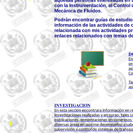
aquellas personas interesadas en 
con la Instrumentación, el Control 
Mecánica de Fluidos.
Podrán encontrar guías de estudio
información de las actividades de 
relacionada con mis actividades pr
enlaces relacionados con temas de 
D
En
pr
as
Co
Ta
as
INVESTIGACION
En esta sección encontrara información en re
investigaciones realizadas y en curso, tales
publicaciones, presentaciones en congresos y
diversas áreas en que me desenvuelvo a saber
supervisión y control de sistemas de transpo