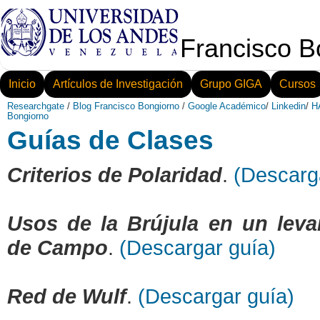
Francisco B
Inicio
Artículos de Investigación
Grupo GIGA
Cursos
Researchgate
/
Blog Francisco Bongiorno
/
Google Académico
/
Linkedin
/
HA
Bongiorno
Guías de Clases
Criterios de Polaridad
.
(Descarg
Usos de la Brújula en un lev
de Campo
.
(Descargar guía)
Red de Wulf
.
(Descargar guía)