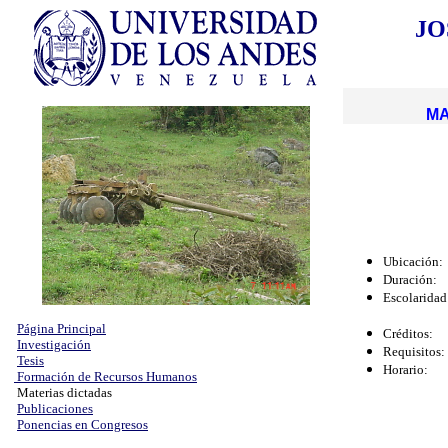
JO
MA
Ubicación:
Duración
Escolaridad
1 sesión
Página Principal
Créditos
Investigación
Requisitos
Tesis
Horario: V
Formación de Recursos Humanos
Viernes:
Materias dictadas
Publicaciones
Ponencias en Congresos