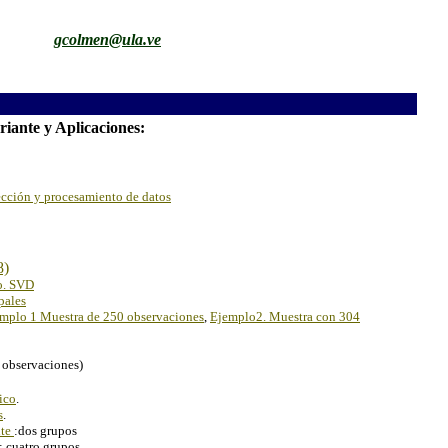
gcolmen@ula.ve
riante y Aplicaciones:
cción y procesamiento de datos
8)
o. SVD
pales
mplo 1 Muestra de 250 observaciones
,
Ejemplo2. Muestra con 304
800 observaciones)
ico
.
s
.
nte
:dos grupos
: cuatro grupos.