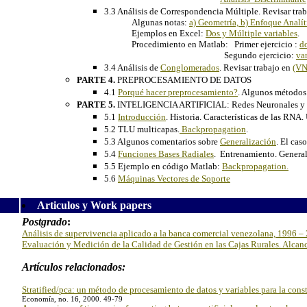
3.3 Análisis de Correspondencia Múltiple. Revisar tra
Algunas notas:
a) Geometría, b) Enfoque Analít
Ejemplos en Excel:
Dos y
Múltiple
variables
.
Procedimiento en Matlab: Primer ejercicio :
do
Segundo ejercicio:
var
3.4 Análisis de
Conglomerados
. Revisar trabajo en
(VN
PARTE 4.
PREPROCESAMIENTO DE DATOS
4.1
Porqué hacer preprocesamiento?
. Algunos métodos
PARTE 5.
INTELIGENCIA ARTIFICIAL: Redes Neuronales y M
5.1
Introducción
. Historia. Características de las RNA.
5.2 TLU multicapas.
Backpropagation
.
5.3 Algunos comentarios sobre
Generalización
. El cas
5.4
Funciones Bases Radiales
. Entrenamiento. Genera
5.5 Ejemplo en
código Matlab:
Backpropagation.
5.6
Máquinas Vectores de Soporte
Articulos y Work papers
Postgrado
:
Análisis de supervivencia aplicado a la banca comercial venezolana, 1996 –
Evaluación y Medición de la Calidad de Gestión en las Cajas Rurales. Alcanc
Artículos relacionados:
Stratified/pca: un método de procesamiento de datos y variables para la con
Economía, no. 16, 2000. 49-79