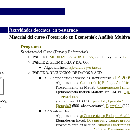
Actividades docentes en postgrado
Material del curso (Postgrado en Economía): Análisis Multiva
Programa
Secciones del Curso (Temas y Referencias)
PARTE 1.
MEDIDAS ESTADÍSTICAS
,
variables y datos.
Cole
PARTE 2.
GEOMETRIA Y DATOS.
Algebra Lineal.
Ejercicios y/o tareas
PARTE 3.
REDUCCIÓN DE DATOS Y AED.
LA 200
3.1 Componentes principales. Revisar tesis:
(
Algunas notas:
Geometría, b) Enfoque Analític
Procedimiento en Matlab:
Componentes Princi
Ejemplos para usar en Matlab: En EXCEL:
Eje
observaciones
y en formato TEXTO:
Ejemplo1
,
Ejemplo2
Ejemplo3
(500 observaciones),
Ejemplo4
(
3.2 Análisis Discriminante.
Algunas notas:
a) Geometría, b) Enfoque Analít
Ejemplos en Excel:
Dos grupos
y
Cuatro grupo
Procedimiento en Matlab:
Analisis Discrimina
Análisis Discriminante