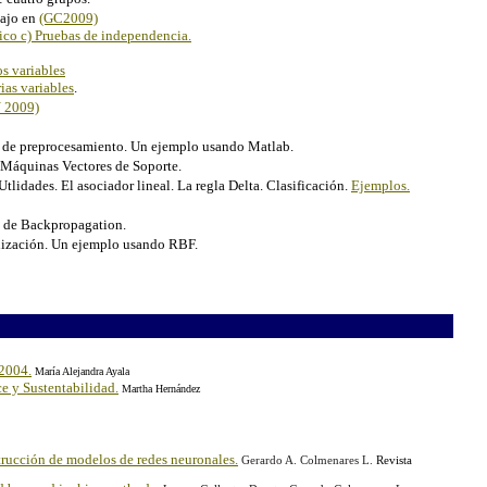
bajo en
(GC2009)
ico c) Pruebas de independencia.
s variables
ias variables
.
 2009)
 de preprocesamiento. Un ejemplo usando Matlab.
áquinas Vectores de Soporte.
 Utlidades. El asociador lineal. La regla Delta. Clasificación.
Ejemplos.
o de Backpropagation.
lización. Un ejemplo usando RBF.
 2004.
María Alejandra Ayala
e y Sustentabilidad.
Martha Hernández
strucción de modelos de redes neuronales.
Gerardo A. Colmenares L.
Revista