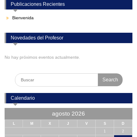
Publicaciones Recientes
Bienvenida
Novedades del Profesor
No hay próximos eventos actualmente.
Search
for:
Calendario
agosto 2026
L
M
X
J
V
S
D
1
2