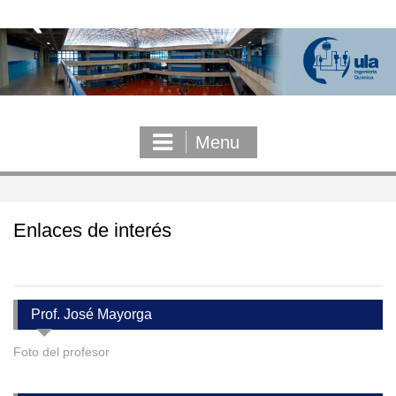
Skip
to
content
Menu
Enlaces de interés
Prof. José Mayorga
Foto del profesor