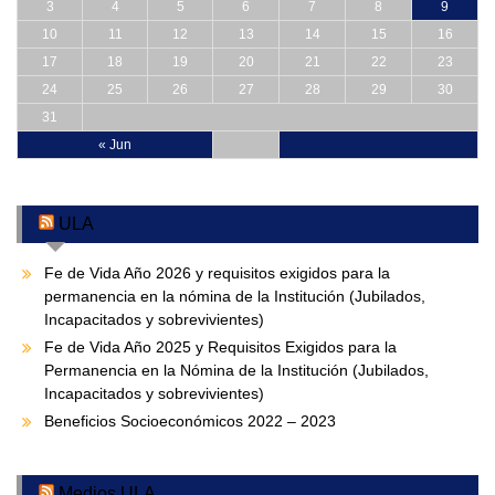
3
4
5
6
7
8
9
10
11
12
13
14
15
16
17
18
19
20
21
22
23
24
25
26
27
28
29
30
31
« Jun
ULA
Fe de Vida Año 2026 y requisitos exigidos para la
permanencia en la nómina de la Institución (Jubilados,
Incapacitados y sobrevivientes)
Fe de Vida Año 2025 y Requisitos Exigidos para la
Permanencia en la Nómina de la Institución (Jubilados,
Incapacitados y sobrevivientes)
Beneficios Socioeconómicos 2022 – 2023
Medios ULA