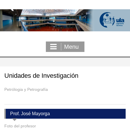
Skip
to
content
Menu
Unidades de Investigación
Petrólogia y Petrografía
Prof. José Mayorga
Foto del profesor