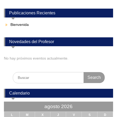
Publicaciones Recientes
Bienvenida
Novedades del Profesor
No hay próximos eventos actualmente.
Search
for:
Calendario
agosto 2026
L
M
X
J
V
S
D