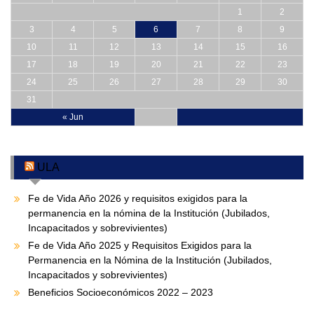
1
2
3
4
5
6
7
8
9
10
11
12
13
14
15
16
17
18
19
20
21
22
23
24
25
26
27
28
29
30
31
« Jun
ULA
Fe de Vida Año 2026 y requisitos exigidos para la
permanencia en la nómina de la Institución (Jubilados,
Incapacitados y sobrevivientes)
Fe de Vida Año 2025 y Requisitos Exigidos para la
Permanencia en la Nómina de la Institución (Jubilados,
Incapacitados y sobrevivientes)
Beneficios Socioeconómicos 2022 – 2023