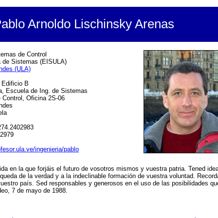
ablo Arnoldo Lischinsky Arenas
temas de Control
a de Sistemas (EISULA)
Andes (ULA)
Edificio B
ía, Escuela de Ing. de Sistemas
 Control, Oficina 2S-06
Andes
ela
0)274.2402983
02979
fesor.ula.ve/ingenieria/pablo
da en la que forjáis el futuro de vosotros mismos y vuestra patria. Tened id
úsqueda de la verdad y a la indeclinable formación de vuestra voluntad. Recor
vuestro país. Sed responsables y generosos en el uso de las posibilidades qu
ideo, 7 de mayo de 1988.