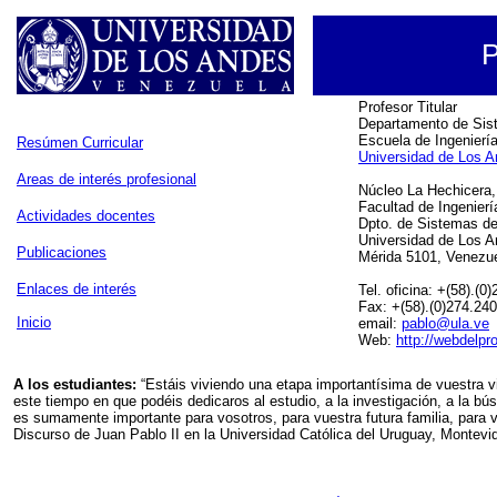
P
Profesor Titular
Departamento de Sis
Escuela de Ingenierí
Resúmen Curricular
Universidad de Los 
Areas de interés profesional
Núcleo La Hechicera, 
Facultad de Ingenier
Actividades docentes
Dpto. de Sistemas de
Universidad de Los 
Publicaciones
Mérida 5101, Venezu
Enlaces de interés
Tel. oficina: +(58).(
Fax: +(58).(0)274.24
Inicio
email:
pablo@ula.ve
Web:
http://webdelpro
A los estudiantes:
“Estáis viviendo una etapa importantísima de vuestra vi
este tiempo en que podéis dedicaros al estudio, a la investigación, a la b
es sumamente importante para vosotros, para vuestra futura familia, para 
Discurso de Juan Pablo II en la Universidad Católica del Uruguay, Montev