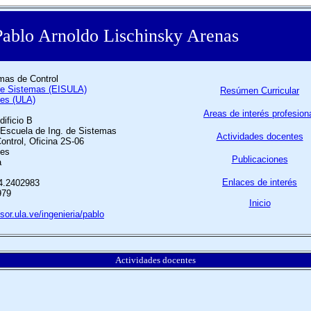
Pablo Arnoldo Lischinsky Arenas
mas de Control
 de Sistemas (EISULA)
Resúmen Curricular
des (ULA)
Areas de interés profesion
ificio B
, Escuela de Ing. de Sistemas
Actividades docentes
ontrol, Oficina 2S-06
des
Publicaciones
a
Enlaces de interés
74.2402983
979
Inicio
sor.ula.ve/ingenieria/pablo
Actividades docentes