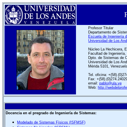
Profesor Titular
Departamento de Siste
Escuela de Ingeniería
Universidad de Los An
Núcleo La Hechicera, Ed
Facultad de Ingeniería
Dpto. de Sistemas de C
Universidad de Los An
Mérida 5101, Venezuel
Tel. oficina: +(58).(0)2
Fax: +(58).(0)274.2402
email:
pablo@ula.ve
Web:
http://webdelprofe
Docencia en el pregrado de Ingeniería de Sistemas:
Modelado de Sistemas Físicos (ISFMSF)