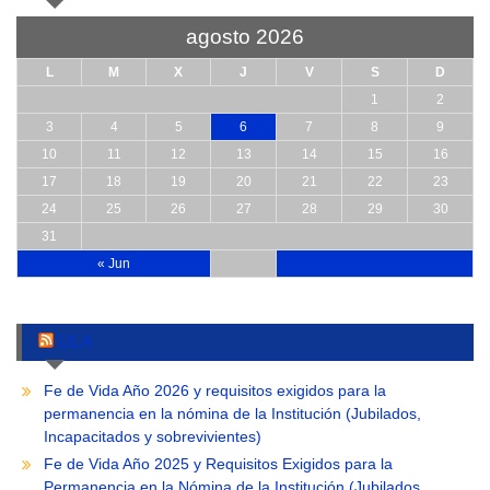
agosto 2026
L
M
X
J
V
S
D
1
2
3
4
5
6
7
8
9
10
11
12
13
14
15
16
17
18
19
20
21
22
23
24
25
26
27
28
29
30
31
« Jun
ULA
Fe de Vida Año 2026 y requisitos exigidos para la
permanencia en la nómina de la Institución (Jubilados,
Incapacitados y sobrevivientes)
Fe de Vida Año 2025 y Requisitos Exigidos para la
Permanencia en la Nómina de la Institución (Jubilados,