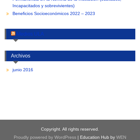
Incapacitados y sobrevivientes)
Beneficios Socioeconómicos 2022 – 2023
Medios ULA
Archivos
junio 2016
Copyright. All rights reserved.
Proudly powered by WordPress
|
Education Hub by
WEN