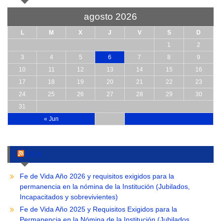
agosto 2026
L
M
X
J
V
S
D
1
2
3
4
5
6
7
8
9
10
11
12
13
14
15
16
17
18
19
20
21
22
23
24
25
26
27
28
29
30
31
« Jun
ULA
Fe de Vida Año 2026 y requisitos exigidos para la
permanencia en la nómina de la Institución (Jubilados,
Incapacitados y sobrevivientes)
Fe de Vida Año 2025 y Requisitos Exigidos para la
Permanencia en la Nómina de la Institución (Jubilados,