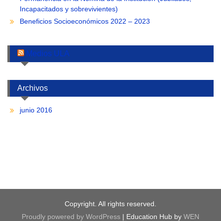
Incapacitados y sobrevivientes)
Beneficios Socioeconómicos 2022 – 2023
Medios ULA
Archivos
junio 2016
Copyright. All rights reserved.
Proudly powered by WordPress
|
Education Hub by
WEN