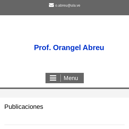
Skip
o.abreu@ula.ve
to
content
Prof. Orangel Abreu
Menu
Publicaciones