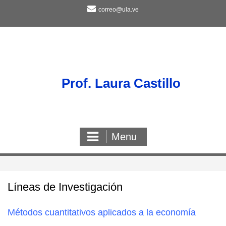
Skip
correo@ula.ve
to
content
Prof. Laura Castillo
Menu
Líneas de Investigación
Métodos cuantitativos aplicados a la economía