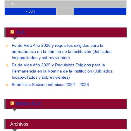
31
« Jun
ULA
Fe de Vida Año 2026 y requisitos exigidos para la
permanencia en la nómina de la Institución (Jubilados,
Incapacitados y sobrevivientes)
Fe de Vida Año 2025 y Requisitos Exigidos para la
Permanencia en la Nómina de la Institución (Jubilados,
Incapacitados y sobrevivientes)
Beneficios Socioeconómicos 2022 – 2023
Medios ULA
Archivos