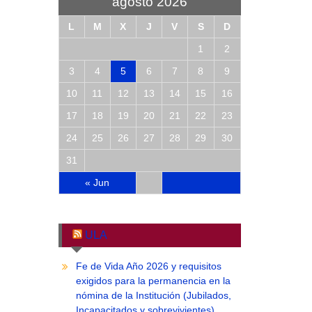
agosto 2026
L
M
X
J
V
S
D
1
2
3
4
5
6
7
8
9
10
11
12
13
14
15
16
17
18
19
20
21
22
23
24
25
26
27
28
29
30
31
« Jun
ULA
Fe de Vida Año 2026 y requisitos
exigidos para la permanencia en la
nómina de la Institución (Jubilados,
Incapacitados y sobrevivientes)