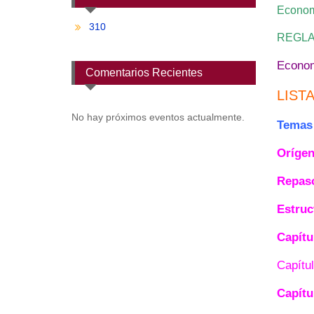
Econom
310
REGLA
Econom
Comentarios Recientes
LIST
No hay próximos eventos actualmente.
Temas 
Orígen
Repaso
Estruc
Capítu
Capítul
C
apítu