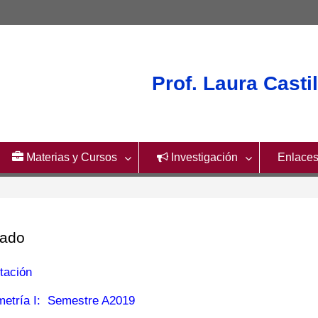
Prof. Laura Castil
Materias y Cursos
Investigación
Enlaces
rado
ación
etría I: Semestre A2019