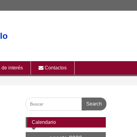
lo
 de interés
Contactos
Search
for:
Calendario