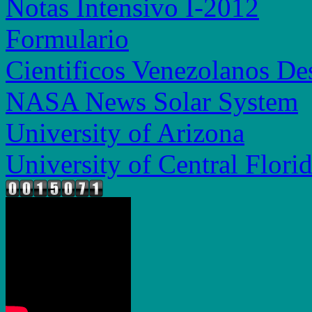
Notas Intensivo I-2012
Formulario
Cientificos Venezolanos De
NASA News Solar System
University of Arizona
University of Central Flori