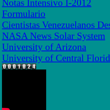
Notas Intensivo I-2012
Formulario
Cientistas Venezuelanos De
NASA News Solar System
University of Arizona
University of Central Flori