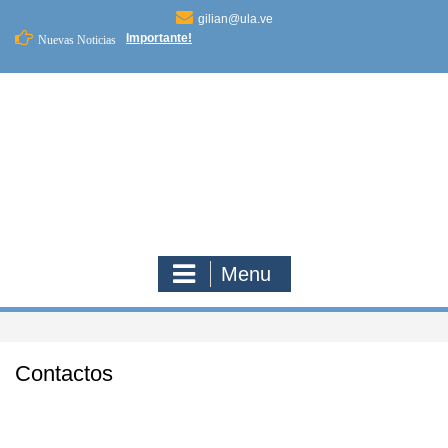
Skip
gilian@ula.ve
to
Importante!
Nuevas Noticias
content
Menu
Contactos