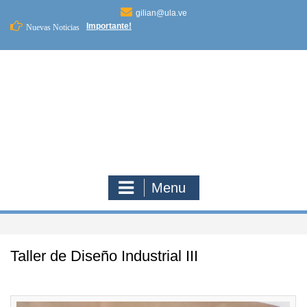
Skip
gilian@ula.ve
to
Importante!
Nuevas Noticias
content
Menu
Taller de Diseño Industrial III