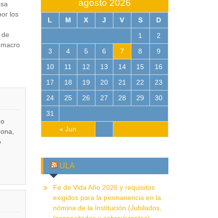
agosto 2026
esa
or los
L
M
X
J
V
S
D
 de
1
2
o macro
3
4
5
6
7
8
9
10
11
12
13
14
15
16
17
18
19
20
21
22
23
24
25
26
27
28
29
30
31
do
« Jun
mona,
o
ULA
Fe de Vida Año 2026 y requisitos
exigidos para la permanencia en la
nómina de la Institución (Jubilados,