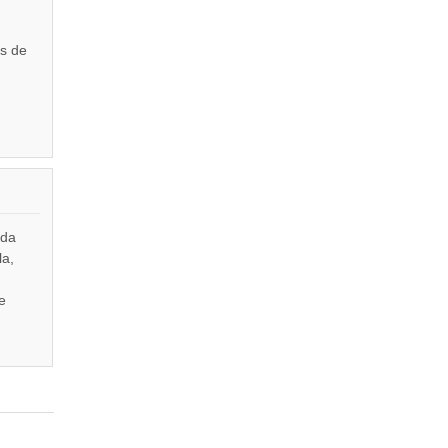
s de
yda
la,
e