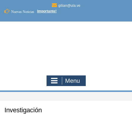
Skip
gilian@ula.ve
to
Importante!
Nuevas Noticias
content
Menu
Investigación